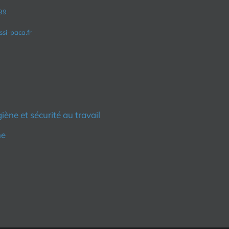
99
si-paca.fr
iène et sécurité au travail
me