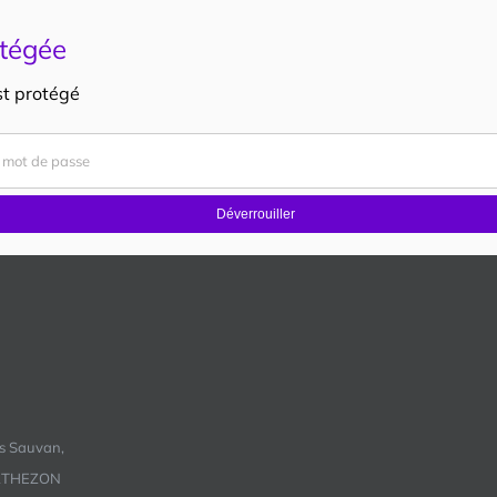
tégée
st protégé
Déverrouiller
s Sauvan,
RTHEZON