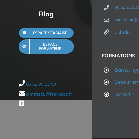
06 52 95 93 
Blog
a.mirbeau@fs
Linkedin
ESPACE STAGIAIRE
ESPACE
FORMATEUR
FORMATIONS
Santé, hyg
Secouris
06 52 95 93 99
Incendie
a.mirbeau@fssi-paca.fr