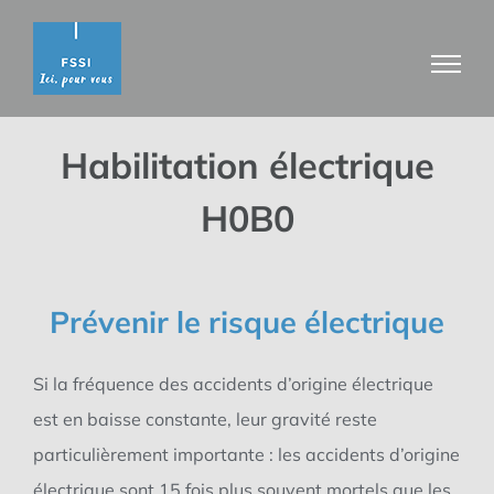
Passer
au
contenu
Habilitation électrique
H0B0
Prévenir le risque électrique
Si la fréquence des accidents d’origine électrique
est
en baisse constante, leur gravité reste
particulièrement importante : les accidents d’origine
électrique sont 15 fois plus souvent mortels que les