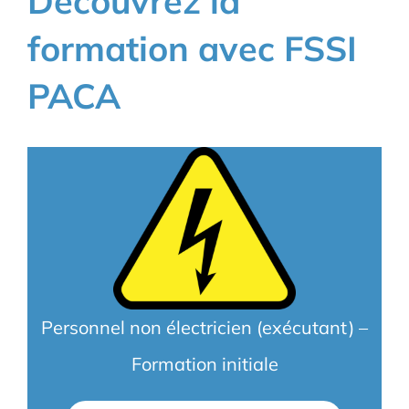
Découvrez la
formation avec FSSI
PACA
Personnel non électricien (exécutant) –
Formation initiale