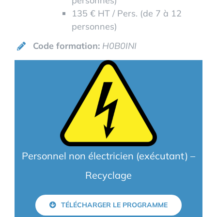
personnes)
135 € HT / Pers. (de 7 à 12
personnes)
Code formation:
H0B0INI
Personnel non électricien (exécutant) –
Recyclage
TÉLÉCHARGER LE PROGRAMME