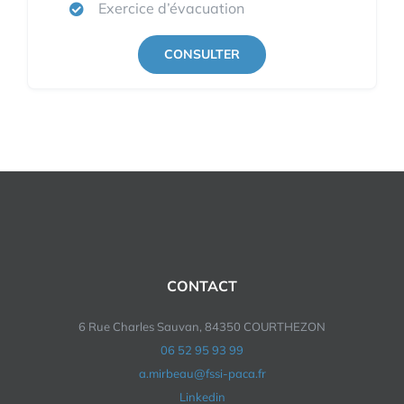
Exercice d’évacuation
CONSULTER
CONTACT
6 Rue Charles Sauvan, 84350 COURTHEZON
06 52 95 93 99
a.mirbeau@fssi-paca.fr
Linkedin