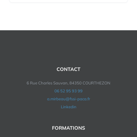
CONTACT
6 Rue Charles Sauvan, 84350 COURTHEZON
06 52 95 93 99
a.mirbeau@fssi-paca.fr
Linkedin
FORMATIONS