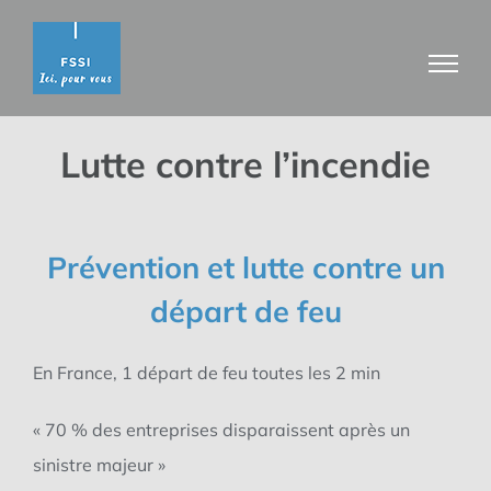
Passer
au
contenu
Lutte contre l’incendie
Prévention et lutte contre un
départ de feu
En France, 1 départ de feu toutes les 2 min
«
70 % des entreprises
disparaissent après un
sinistre majeur »