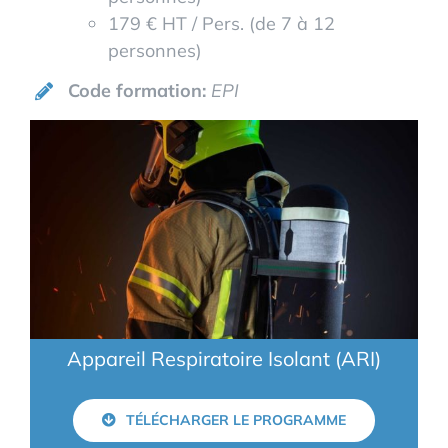
179 € HT / Pers. (de 7 à 12
personnes)
Code formation:
EPI
Appareil Respiratoire Isolant (ARI)
TÉLÉCHARGER LE PROGRAMME