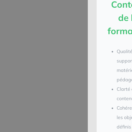
Cont
de 
forma
Qualit
suppor
matéri
pédag
Clarté
conten
Cohére
les obj
définis