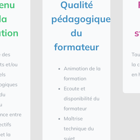
enu
Qualité
la
pédagogique
tion
du
s
formateur
é des
Tau
ts et/ou
la c
Animation de la
els
en 
formation
ogiques
Ecoute et
 du
disponibilité du
u
formateur
nce entre
Maîtrise
ectifs
technique du
 et la
sujet