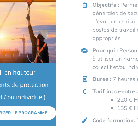
Objectifs
: Permet
générales de sécu
d’évaluer les risq
postes de travail 
appropriés
Pour qui :
Personn
à utiliser un harn
collectif et/ou indi
il en hauteur
Durée :
7 heures (
nts de protection
Tarif intra-entrep
et / ou individuel)
220 € HT
135 € H
RGER LE PROGRAMME
Code formation: