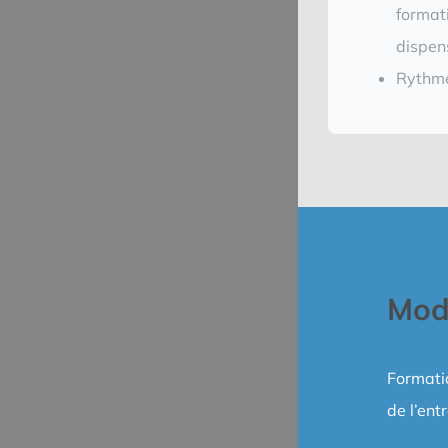
format
dispen
Rythm
Moda
Formatio
de l’ent