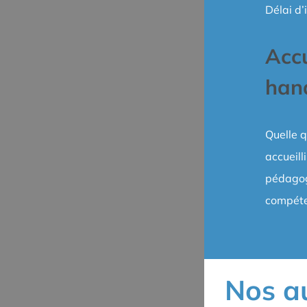
Délai d’
Accu
han
Quelle q
accueill
pédagog
compét
Nos a