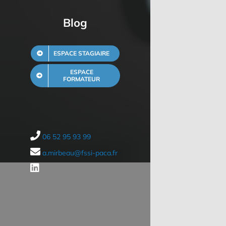
Blog
ESPACE STAGIAIRE
ESPACE
FORMATEUR
06 52 95 93 99
a.mirbeau@fssi-paca.fr