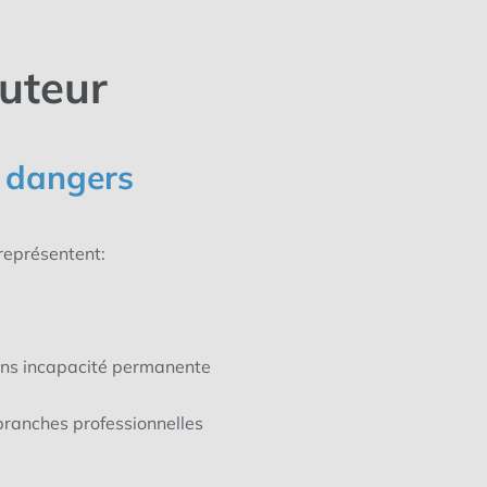
auteur
x dangers
représentent:
ans
incapacité permanente
branches professionnelles