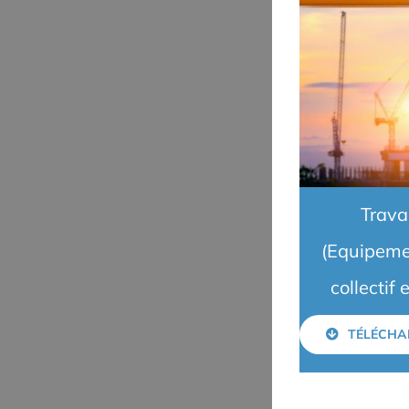
Trava
(Equipeme
collectif 
TÉLÉCHA