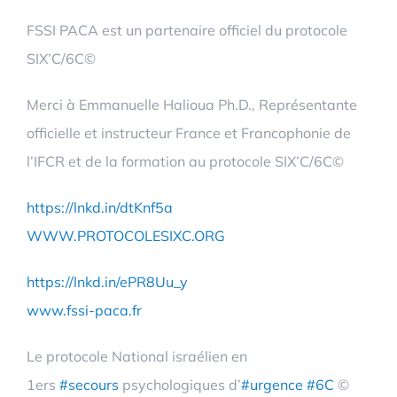
FSSI PACA est un partenaire officiel du protocole
SIX’C/6C
©
Merci à Emmanuelle Halioua Ph.D., Représentante
officielle et instructeur France et Francophonie de
l’IFCR et de la formation au protocole SIX’C/6C©
https://lnkd.in/dtKnf5a
WWW.PROTOCOLESIXC.ORG
https://lnkd.in/ePR8Uu_y
www.fssi-paca.fr
Le protocole National israélien en
1ers
#secours
psychologiques d’
#urgence
#6C
©️