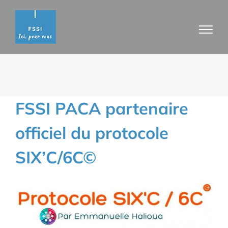
Passer
au
contenu
FSSI PACA partenaire
officiel du protocole
SIX’C/6C©